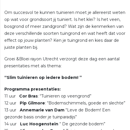
Om succesvol te kunnen tuinieren moet je allereerst weten
op wat voor grondsoort jij tuiniert. Is het klei? Is het veen,
bosgrond of meer zandgrond? Wat zijn de kenmerken van
deze verschillende soorten tuingrond en wat heeft dat voor
effect op jouw planten? Ken je tuingrond en kies daar de
juiste planten bij.
Groei &Bloei rayon Utrecht verzorgt deze dag een aantal
presentaties met als thema:
“Slim tuinieren op iedere bodem! ”
Programma presentaties:
11 uur
Cor Bras
: “Tuinieren op veengrond”
12 uur
Pip Gilmore
: “Bodemschimmels, goede en slechte”
13 uur
Annemarie van Dam
“Leve de Bodem! Een
gezonde basis onder je tuinparadijs”
14 uur
Luc Hoogenstein
“ De gezonde bodem”