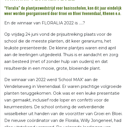
“Floralia” de plantjeswedstrijd voor basisscholen, kon dit jaar eindelijk
weer worden georganiseerd door Groei en Bloei Veenendaal, Rhenen e.o.
En de winnaar van FLORALIA 2022 is …..?
Op vrijdag 24 juni vond de prijsuitreiking plaats voor de
school die de meeste planten, dit keer geraniums, het
leukste presenteerde. De kleine plantjes waren eind april
aan de leerlingen uitgedeeld. Thuis is er aandacht en zorg
aan besteed (met of zonder hulp van ouders) en dat
resulteerde in een mooie, grote, bloeiende plant.
De winnaar van 2022 werd ‘School MAX’ aan de
Vendelseweg in Veenendaal. Er waren prachtige volgroeide
planten teruggekomen. Ook was er een leuke presentatie
van gemaakt, inclusief rode loper en confetti voor de
keurmeesters. De school ontving de welverdiende
wisselbeker uit handen van de voorzitter van Groei en Bloei.
De nieuwe coördinator van de Floralia, Willy Jongeneel, had